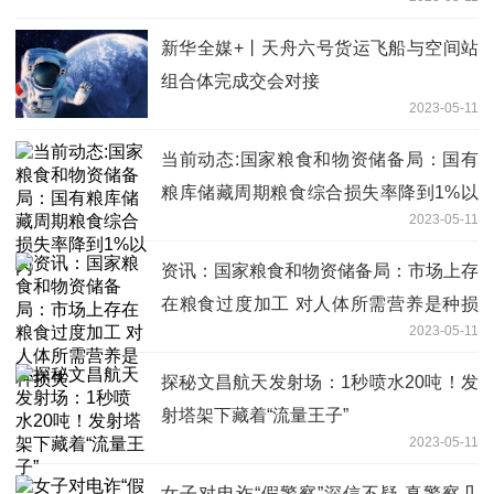
新华全媒+丨天舟六号货运飞船与空间站
组合体完成交会对接
2023-05-11
当前动态:国家粮食和物资储备局：国有
粮库储藏周期粮食综合损失率降到1%以
2023-05-11
内
资讯：国家粮食和物资储备局：市场上存
在粮食过度加工 对人体所需营养是种损
2023-05-11
失
探秘文昌航天发射场：1秒喷水20吨！发
射塔架下藏着“流量王子”
2023-05-11
女子对电诈“假警察”深信不疑 真警察几