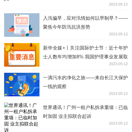
2023-05-12
入汛偏早，应对汛情如何以早制早？——
聚焦今年防汛抗洪形势
2023-05-12
新华全媒+丨关注国际护士节：近十年护
士人数年均增加8% 我国护理事业发展取
2023-05-12
得长足进步|每日热文
一滴污水的净化之旅——来自长江大保护
一线的观察
2023-05-12
世界通讯！广州一租户私拆承重墙：已临
时加固 业主拟联合起诉
2023-05-12