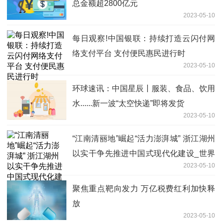
总金额超2800亿元
2023-05-10
每日观察!中国银联：持续打造云闪付网
络支付平台 支付便民惠民进行时
2023-05-10
环球速讯：中国星辰丨服装、食品、饮用
水......新一波“太空快递”即将发货
2023-05-10
“江南清丽地”崛起“活力澎湃城” 浙江湖州
以实干争先推进中国式现代化建设_世界
2023-05-10
播报
聚焦重点靶向发力 万亿税费红利加快释
放
2023-05-10