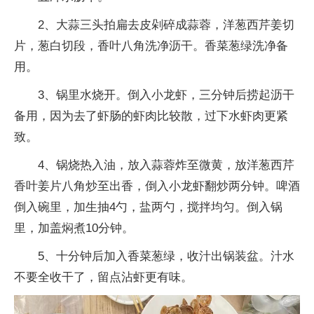
2、大蒜三头拍扁去皮剁碎成蒜蓉，洋葱西芹姜切
片，葱白切段，香叶八角洗净沥干。香菜葱绿洗净备
用。
3、锅里水烧开。倒入小龙虾，三分钟后捞起沥干
备用，因为去了虾肠的虾肉比较散，过下水虾肉更紧
致。
4、锅烧热入油，放入蒜蓉炸至微黄，放洋葱西芹
香叶姜片八角炒至出香，倒入小龙虾翻炒两分钟。啤酒
倒入碗里，加生抽4勺，盐两勺，搅拌均匀。倒入锅
里，加盖焖煮10分钟。
5、十分钟后加入香菜葱绿，收汁出锅装盆。汁水
不要全收干了，留点沾虾更有味。