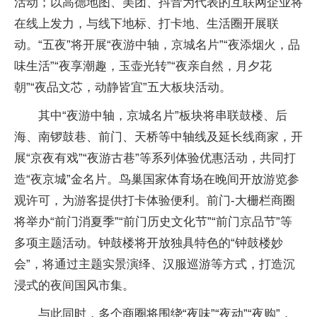
活动；以高德地图、美团、抖音为代表的互联网企业将
在线上发力，与线下地标、打卡地、生活圈开展联
动。“五夜”将开展“夜游中轴，京城名片”“夜添烟火，品
味生活”“夜享潮趣，玉壶光转”“夜亲自然，月夕花
朝”“夜品文芯，动静皆宜”五大板块活动。
其中“夜游中轴，京城名片”板块将串联鼓楼、后
海、南锣鼓巷、前门、天桥等中轴线及延长线商家，开
展“京夜有戏”“夜游古巷”等系列体验优惠活动，共同打
造“夜京城”金名片。鸟巢国家体育场在晚间开放游览参
观许可，为游客提供打卡体验便利。前门-大栅栏商圈
将举办“前门消夏季”“前门历史文化节”“前门京品节”等
多项主题活动。钟鼓楼将开放独具特色的“钟鼓楼妙
会”，将通过主题实景演绎、汉服巡游等方式，打造沉
浸式的夜间国风市集。
与此同时，多个商圈将围绕“夜味”“夜动”“夜购”，