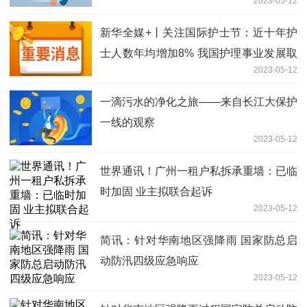
2023-05-12
新华全媒+丨关注国际护士节：近十年护
士人数年均增加8% 我国护理事业发展取
2023-05-12
得长足进步|每日热文
一滴污水的净化之旅——来自长江大保护
一线的观察
2023-05-12
世界通讯！广州一租户私拆承重墙：已临
时加固 业主拟联合起诉
2023-05-12
简讯：针对华南地区强降雨 国家防总启
动防汛四级应急响应
2023-05-12