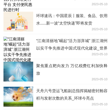
2023-05-10
环球速讯：中国星辰丨服装、食品、饮用
水......新一波“太空快递”即将发货
2023-05-10
“江南清丽地”崛起“活力澎湃城” 浙江湖州
以实干争先推进中国式现代化建设_世界
2023-05-10
播报
聚焦重点靶向发力 万亿税费红利加快释
放
2023-05-10
天舟六号货运飞船副总指挥揭秘密封舱容
积与发射次数的关系_环球今亮点
2023-05-10