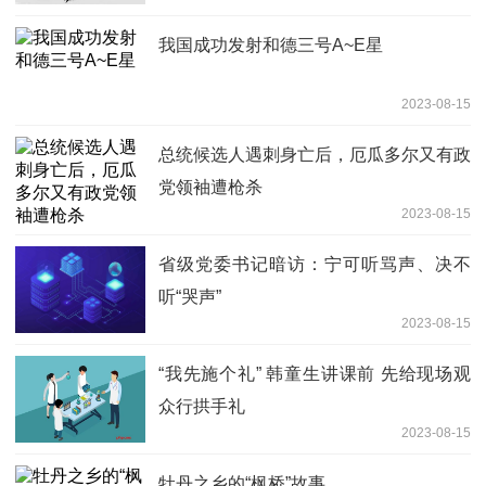
我国成功发射和德三号A~E星
2023-08-15
总统候选人遇刺身亡后，厄瓜多尔又有政
党领袖遭枪杀
2023-08-15
省级党委书记暗访：宁可听骂声、决不
听“哭声”
2023-08-15
“我先施个礼” 韩童生讲课前 先给现场观
众行拱手礼
2023-08-15
牡丹之乡的“枫桥”故事