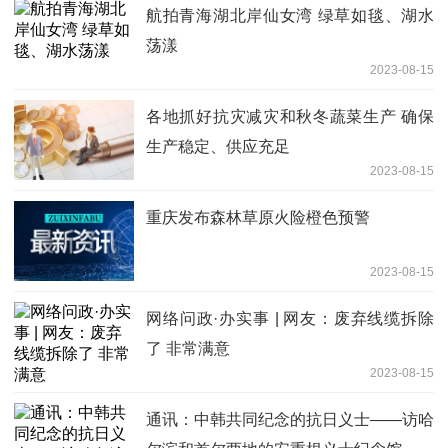
航拍青海湖北岸仙女湾 绿草如毯、湖水
荡漾
2023-08-15
各地抓好抗灾减灾和秋冬蔬菜生产 确保
生产稳定、供应充足
2023-08-15
重庆发布森林草原火险橙色预警
2023-08-15
网络问政·办实事 | 网友：废弃线缆拆除
了 非常满意
2023-08-15
通讯：中韩共同纪念的抗日义士——访哈