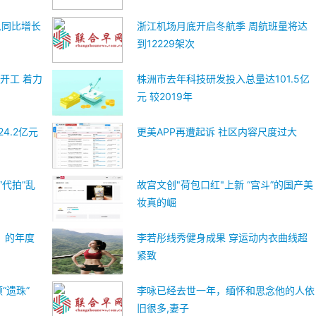
入同比增长
浙江机场月底开启冬航季 周航班量将达
到12229架次
开工 着力
株洲市去年科技研发投入总量达101.5亿
元 较2019年
4.2亿元
更美APP再遭起诉 社区内容尺度过大
“代拍”乱
故宫文创"荷包口红"上新 “宫斗”的国产美
妆真的崛
》的年度
李若彤线秀健身成果 穿运动内衣曲线超
紧致
“遗珠”
李咏已经去世一年，缅怀和思念他的人依
旧很多,妻子