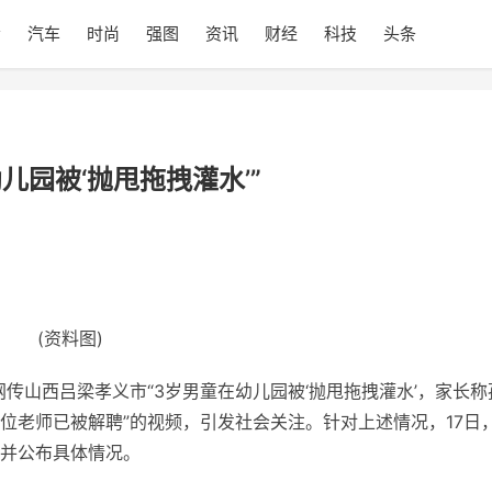
会
汽车
时尚
强图
资讯
财经
科技
头条
儿园被‘抛甩拖拽灌水’”
(资料图)
网传山西吕梁孝义市“3岁男童在幼儿园被‘抛甩拖拽灌水’，家长称
位老师已被解聘”的视频，引发社会关注。针对上述情况，17日
并公布具体情况。