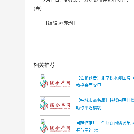
7月11日，护航幼儿园对该事件进行处理
(完)
【编辑:苏亦瑜】
关键词：
相关推荐
【会诊预告】北京积水潭医院
教授来西安甲
【韩城市商务局】韩城启明村樱
喊你来吃樱桃
自媒体推广：企业新闻稿发布
握节奏？ 怎