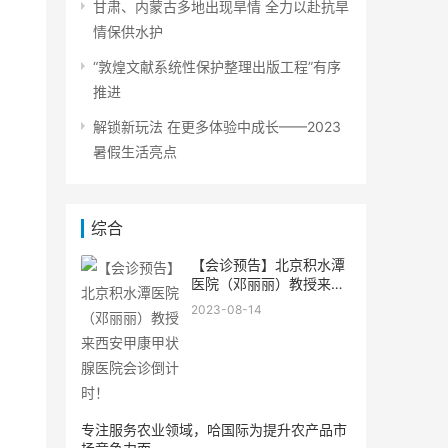
甘肃、内蒙古多地出现旱情 全力以赴抗旱
情保供水护
“敦煌文献系统性保护整理出版工程”有序
推进
解锁新玩法 在更多体验中成长——2023
暑假生活亮点
综合
【会诊预告】北京积水潭
医院（邓丽丽）教授来西
安甲
2023-08-14
专注服务农业领域，哈国际为提升农产品市