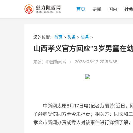
首页
要闻
国内
社
您的位置：
首页
>
头条
>
头条
>
山西孝义官方回应“3岁男童在幼
来源：中国新闻网
•
2023-08-17 20:55:35
中新网太原8月17日电(记者范丽芳)近日，
子颅脑受伤园方至今未担责；相关方：园长和三
孝义市新闻办责成专人对该事件进行详细了解，