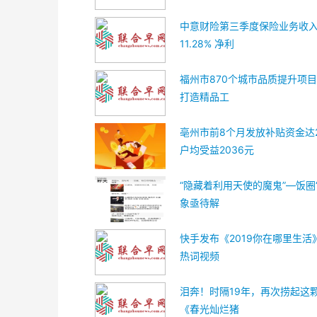
中意财险第三季度保险业务收
11.28% 净利
福州市870个城市品质提升项目
打造精品工
亳州市前8个月发放补贴资金达2
户均受益2036元
“隐藏着利用天使的魔鬼”—饭圈
象亟待解
快手发布《2019你在哪里生活
热词视频
泪奔！时隔19年，再次捞起这颗
《春光灿烂猪