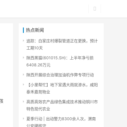
热点新闻
追踪：白家庄村爆裂管道正在更换，预计
工期10天
陕西黑猫(601015.SH)：上半年净亏损
6408.26万元
陕西开展综合治理加油机作弊专项行动
【小里帮忙】地下室遇大雨就渗水，咸阳
泰禾嘉苑物业
孩
高质高效农产品绿色集成技术推动铜川市
，
特色现代农业
夏季行动 | 出动警力8300余人次，渭南
公安硬核守