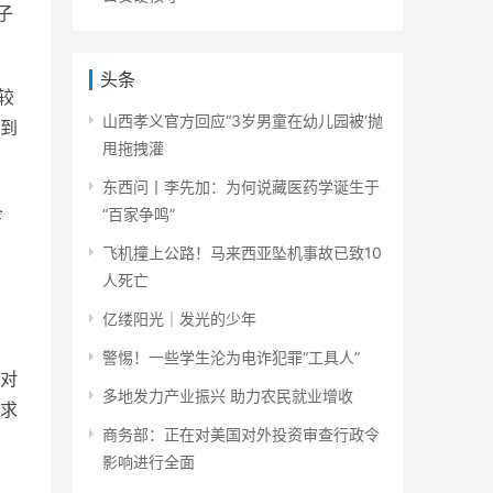
子
头条
较
山西孝义官方回应“3岁男童在幼儿园被‘抛
到
甩拖拽灌
东西问丨李先加：为何说藏医药学诞生于
条
“百家争鸣”
飞机撞上公路！马来西亚坠机事故已致10
人死亡
亿缕阳光｜发光的少年
警惕！一些学生沦为电诈犯罪“工具人”
对
多地发力产业振兴 助力农民就业增收
求
商务部：正在对美国对外投资审查行政令
影响进行全面