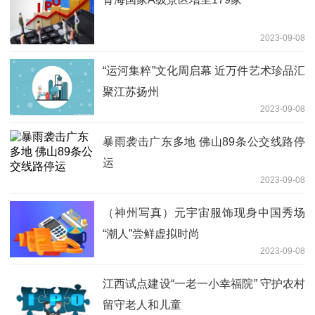
2023-09-08
“运河集粹”文化周启幕 近万件艺术珍品汇
聚江苏扬州
2023-09-08
暴雨袭击广东多地 佛山89条公交线路停
运
2023-09-08
（神州写真）元宇宙服饰现身中国秀场
“潮人”尝鲜虚拟时尚
2023-09-08
江西试点建设“一老一小幸福院” 守护农村
留守老人和儿童