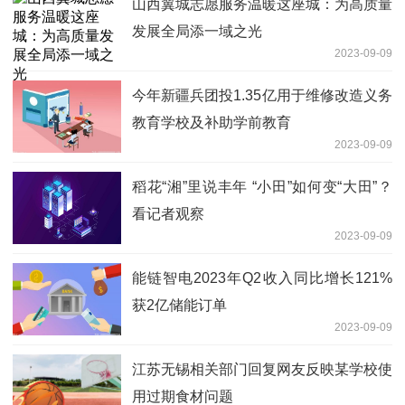
山西翼城志愿服务温暖这座城：为高质量
发展全局添一域之光
2023-09-09
今年新疆兵团投1.35亿用于维修改造义务
教育学校及补助学前教育
2023-09-09
稻花“湘”里说丰年 “小田”如何变“大田”？
看记者观察
2023-09-09
能链智电2023年Q2收入同比增长121%
获2亿储能订单
2023-09-09
江苏无锡相关部门回复网友反映某学校使
用过期食材问题