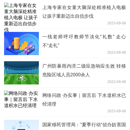
上海专家在女童大脑深处精准植入电极
让孩子重新迈出自信步伐
2023-09-08
一线老师呼吁教师节淡化“礼数” 走心
不“走礼”
2023-09-08
广州防暴雨内涝二级应急响应生效 转移
危险区域人员2000余人
2023-09-08
网络问政·办实事｜留言后 下水道积水已
经清理
2023-09-08
国家移民管理局：“夏季行动”侦办妨害国