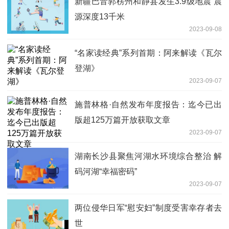
新疆巴音郭楞州和静县发生3.9级地震 震
源深度13千米
2023-09-08
“名家读经典”系列首期：阿来解读《瓦尔
登湖》
2023-09-07
施普林格·自然发布年度报告：迄今已出
版超125万篇开放获取文章
2023-09-07
湖南长沙县聚焦河湖水环境综合整治 解
码河湖“幸福密码”
2023-09-07
两位侵华日军“慰安妇”制度受害幸存者去
世