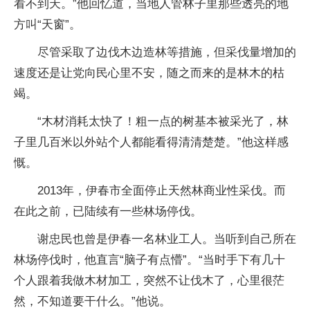
看不到天。”他回忆道，当地人管林子里那些透亮的地
方叫“天窗”。
尽管采取了边伐木边造林等措施，但采伐量增加的
速度还是让党向民心里不安，随之而来的是林木的枯
竭。
“木材消耗太快了！粗一点的树基本被采光了，林
子里几百米以外站个人都能看得清清楚楚。”他这样感
慨。
2013年，伊春市全面停止天然林商业性采伐。而
在此之前，已陆续有一些林场停伐。
谢忠民也曾是伊春一名林业工人。当听到自己所在
林场停伐时，他直言“脑子有点懵”。“当时手下有几十
个人跟着我做木材加工，突然不让伐木了，心里很茫
然，不知道要干什么。”他说。