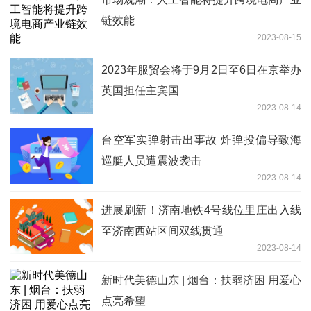
链效能
2023-08-15
2023年服贸会将于9月2日至6日在京举办
英国担任主宾国
2023-08-14
台空军实弹射击出事故 炸弹投偏导致海
巡艇人员遭震波袭击
2023-08-14
进展刷新！济南地铁4号线位里庄出入线
至济南西站区间双线贯通
2023-08-14
新时代美德山东 | 烟台：扶弱济困 用爱心
点亮希望