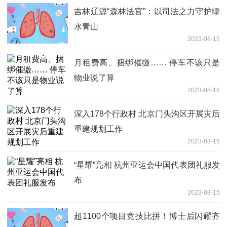
吉林辽源“森林法官”：以司法之力守护绿
水青山
2023-08-15
月租费高、捆绑催缴…… 停车不该只是
物业说了算
2023-08-15
深入178个行政村 北京门头沟区开展灾后
重建规划工作
2023-08-15
“星耀”亮相 杭州亚运会中国代表团礼服发
布
2023-08-15
超1100个项目竞技比拼！博士后闪耀齐