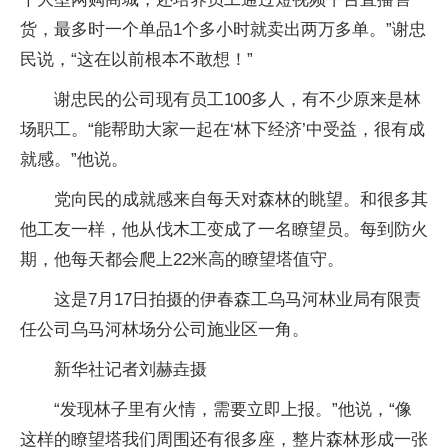
货，最多时一个单品1个多小时就卖出两万多单。”谢忠
民说，“这在以前根本不敢想！”
谢忠民的公司现有员工100多人，有不少原来是林
场职工。“能帮助大家一起在‘林下经济’中受益，很有成
就感。”他说。
党向民的成就感来自每天对森林的眺望。和很多其
他工友一样，他从伐木工变成了一名瞭望员。每到防火
期，他每天都会爬上22米高的瞭望塔值守。
这是7月17日拍摄的伊春森工乌马河林业局有限责
任公司乌马河林场分公司施业区一角。
新华社记者刘赫垚摄
“发现林子里有火情，需要立即上报。”他说，“像
这样的瞭望塔我们周围还有很多座，整片森林形成一张